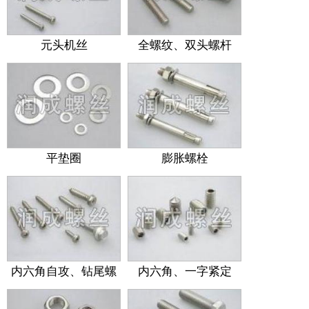
元头机丝
全螺纹、双头螺杆
平垫圈
膨胀螺栓
内六角自攻、钻尾螺
内六角、一字紧定
丝