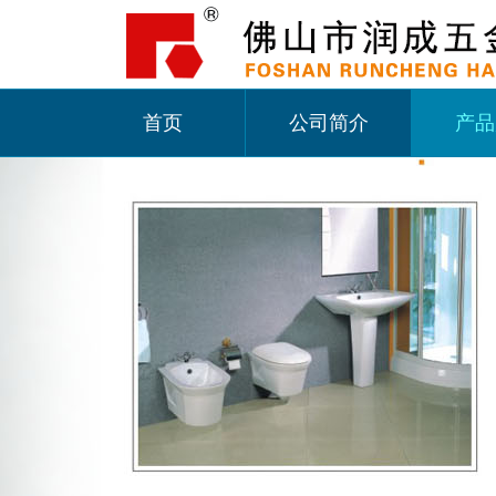
首页
公司简介
产品