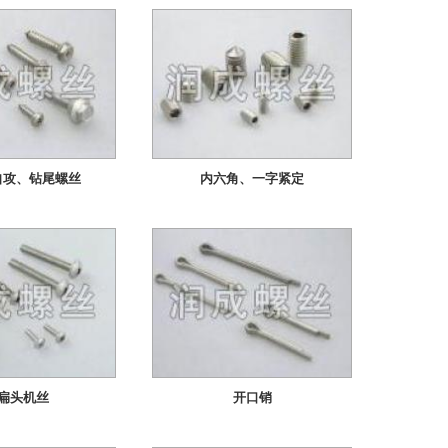
自攻、钻尾螺丝
内六角、一字紧定
扁头机丝
开口销