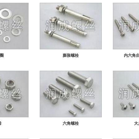
圈
膨胀螺栓
内六角
母
六角螺栓
大