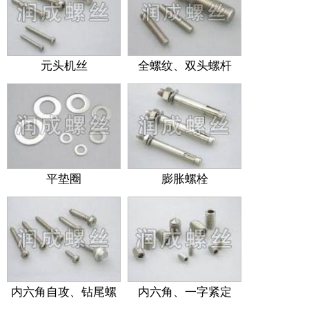
元头机丝
全螺纹、双头螺杆
平垫圈
膨胀螺栓
内六角自攻、钻尾螺
内六角、一字紧定